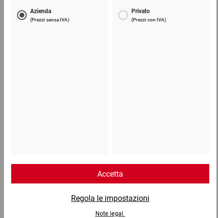
Nastri adesivi da imballaggio in carta
da 1,98 €
1,54 €
per 1 Pezzo
Telefono
Lun - Ven: 8:30 - 18:00
02 9066 221