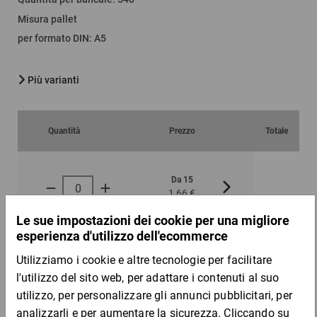
Misura pallet
per formato DIN
:
A5
Più varianti
Quantità
Prezzo
Totale
Da 15
Da 100
1,66 €
1,56 €
per 1 Pezzo
Campione