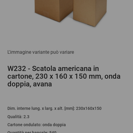
L'immagine variante può variare
W232
- Scatola americana in
cartone, 230 x 160 x 150 mm, onda
doppia, avana
Dim. interne lung. x larg. x alt. [mm]
: 230x160x150
Qualità
:
2.3
Cartone ondulato
:
onda doppia
Quantità per bancale
:
540