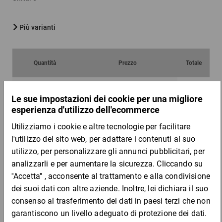
Più varianti
Quantità
Prezzo
Totale
Da 25
Da 100
1,28 €
1,22 €
per 1 Pezzo
Campione
DESCRIZIONE DEL PRODOTTO
I nostri cartoni recano il simbolo RESY, ovvero soddisfano tutti i