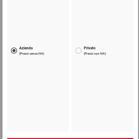
Materiale di riempimento sfuso flo-pak® verde
18,07 €
per 1 Sacco
Telefono
Lun - Ven: 8:30 - 18:00
02 9066 221