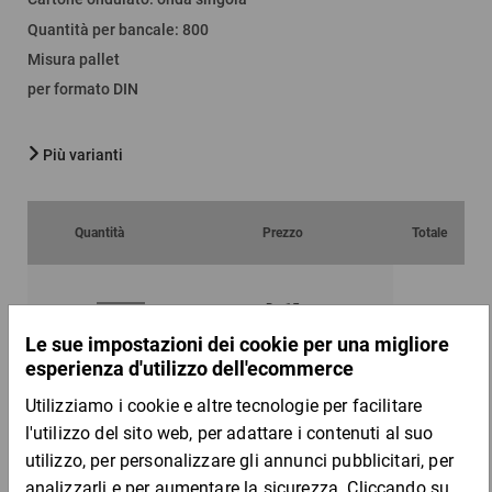
Quantità per bancale
:
800
Misura pallet
per formato DIN
Più varianti
Quantità
Prezzo
Totale
Da 15
Da 100
0,92 €
0,83 €
per 1 Pezzo
Campione