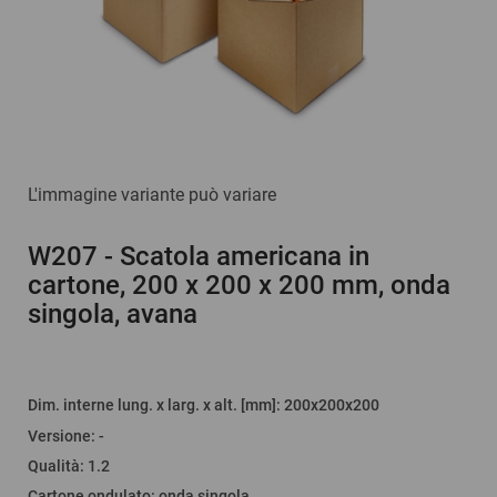
L'immagine variante può variare
W207
- Scatola americana in
cartone, 200 x 200 x 200 mm, onda
singola, avana
Dim. interne lung. x larg. x alt. [mm]
: 200x200x200
Versione
:
-
Qualità
:
1.2
Cartone ondulato
:
onda singola