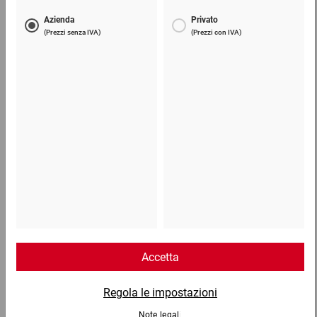
Pellicola a bolle due strati leggera
12,54 €
per 1 Pezzo
Telefono
Lun - Ven: 8:30 - 18:00
02 9066 221