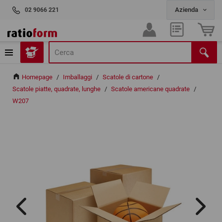
02 9066 221
Homepage
/
Imballaggi
/
Scatole di cartone
/
Scatole piatte, quadrate, lunghe
/
Scatole americane quadrate
/
W207