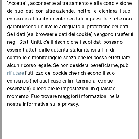
Le scatole con coperchio integrato sono ideali per spedire e
stoccare minuteria e ricambi, prototipi, campioni di merce,
prodotti stampati, supporti audio, formati DIN e molto altro. I
nostri cartoni e le nostre scatole in carta e cartone sono riciclabili
e il materiale riutilizzabile.
Vantaggi:
Completa l'ordine con:
spedite in formato piatto, a ingombro ridotto
semplici e rapide da conformare
stabili e resistenti grazie alle doppie pareti laterali
le scatole di cartone con coperchio hanno un lato esterno
bianco e uno interno marrone
Materiale:
cartone a onda singola
Carta velina