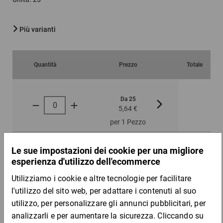
Più varianti
Quantità
Prezzo
Totale
Da 25
Da 50
5,64 €
5,15 €
per 1 Pezzo
Campione
DESCRIZIONE DEL PRODOTTO