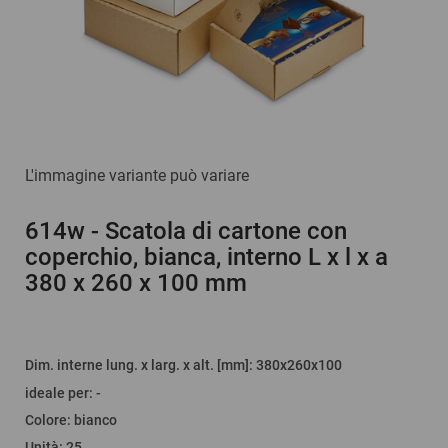
L'immagine variante può variare
614w
- Scatola di cartone con
coperchio, bianca, interno L x l x a
380 x 260 x 100 mm
Dim. interne lung. x larg. x alt. [mm]
: 380x260x100
ideale per
:
-
Colore
:
bianco
Unità
:
25