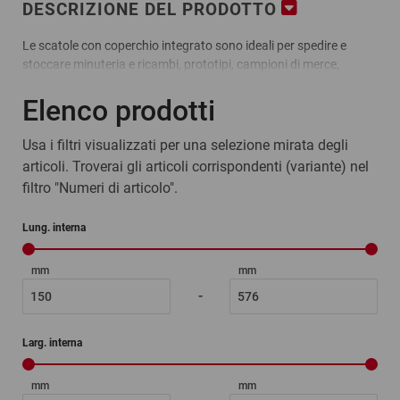
DESCRIZIONE DEL PRODOTTO
Le scatole con coperchio integrato sono ideali per spedire e
stoccare minuteria e ricambi, prototipi, campioni di merce,
prodotti stampati, supporti audio, formati DIN e molto altro. I
Elenco prodotti
nostri cartoni e le nostre scatole in carta e cartone sono riciclabili
e il materiale riutilizzabile.
Usa i filtri visualizzati per una selezione mirata degli
articoli. Troverai gli articoli corrispondenti (variante) nel
Vantaggi:
filtro "Numeri di articolo".
spedite in formato piatto, a ingombro ridotto
semplici e rapide da conformare
Lung. interna
stabili e resistenti grazie alle doppie pareti laterali
le scatole di cartone con coperchio hanno un lato esterno
mm
mm
bianco e uno interno marrone
-
Materiale:
cartone a onda singola
Larg. interna
mm
mm