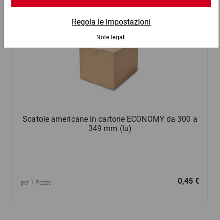
Scatole americane in cartone ECONOMY da 300 a
349 mm (lu)
0,45 €
per 1 Pezzo