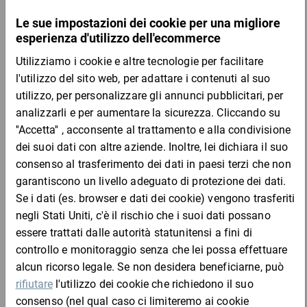
Da 25
Da 50
Da 10
604
49,00 €
1,96 €
1,78 €
1,62 
Campione
per 1 Pezzo
Da 50
Da 100
Da 20
605
89,50 €
1,79 €
1,61 €
1,53 
Campione
per 1 Pezzo
Da 25
Da 50
Da 10
607
62,25 €
2,49 €
2,25 €
2,05 
Campione
per 1 Pezzo
Da 25
Da 50
Da 10
610
56,75 €
2,27 €
2,09 €
1,87 
Campione
per 1 Pezzo