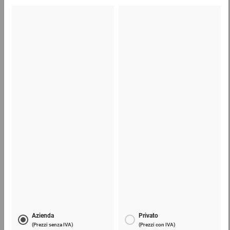
I clienti che hanno visto questo prodotto hanno
anche comprato
Scatole di cartone con coperchio ECONOMY
0,30 €
per 1 Pezzo