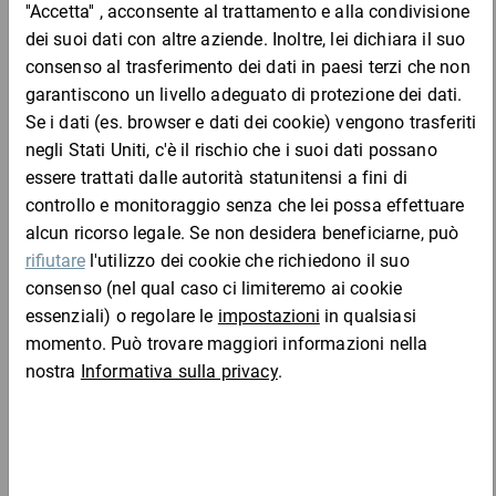
Le scatole con coperchio integrato sono ideali per spedire e
stoccare minuteria e ricambi, prototipi, campioni di merce,
prodotti stampati, supporti audio, formati DIN e molto altro. I
nostri cartoni e le nostre scatole in carta e cartone sono riciclabili
e il materiale riutilizzabile.
Vantaggi:
Completa l'ordine con:
spedite in formato piatto, a ingombro ridotto
semplici e rapide da conformare
stabili e resistenti grazie alle doppie pareti laterali
le scatole di cartone con coperchio hanno un lato esterno
bianco e uno interno marrone
Materiale:
cartone a onda singola
Carta velina