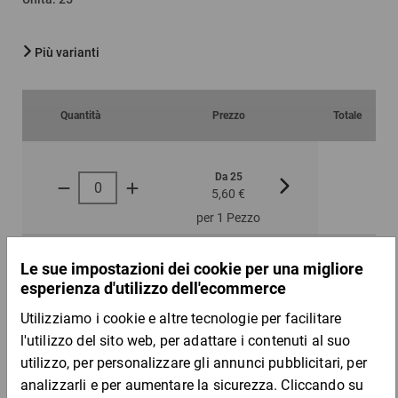
Più varianti
Quantità
Prezzo
Totale
Da 25
Da 50
5,60 €
5,11 €
per 1 Pezzo
DESCRIZIONE DEL PRODOTTO