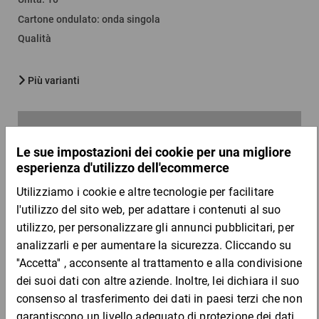
Cartone ondulato
:
onda singola
Qualità
Più varianti
Quantità
Prezzo
Totale
Da 10
Da 50
1,40 €
1,28 €
per 1 Pezzo
Campione