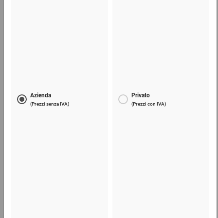
Pellicola in materiale espanso
16,47 €
per 1 Pezzo
Telefono
Lun - Ven: 8:30 - 18:00
02 9066 221