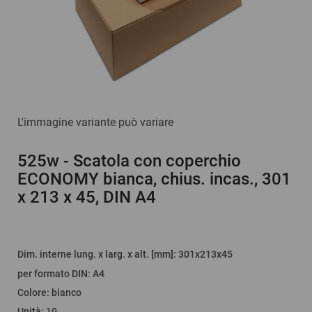
L'immagine variante può variare
525w
- Scatola con coperchio
ECONOMY bianca, chius. incas., 301
x 213 x 45, DIN A4
Dim. interne lung. x larg. x alt. [mm]
: 301x213x45
per formato DIN
:
A4
Colore
:
bianco
Unità
:
10