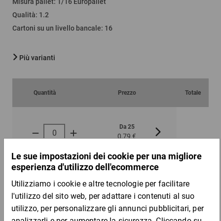
Misura pallet
:
1/16 Europallet
Qualità
:
1.2
Cartoni su un livello bancale
:
16
Più varianti
Quantità
Prezzo
Totale
Da 25
Da 100
0,79 €
0,71 €
per 1 Pezzo
Campione