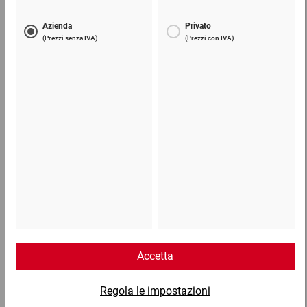
Nastro adesivo in polipropilene silenzioso
2,65 €
per 1 Pezzo
Telefono
Lun - Ven: 8:30 - 18:00
02 9066 221