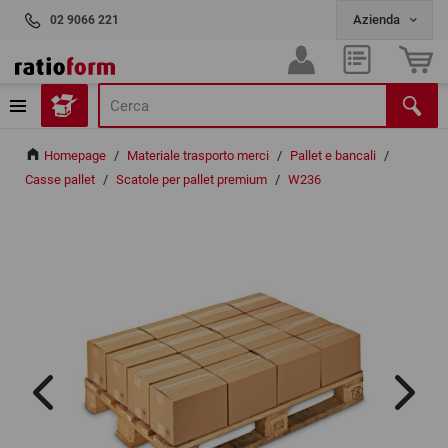
02 9066 221
Homepage
/
Materiale trasporto merci
/
Pallet e bancali
/
Casse pallet
/
Scatole per pallet premium
/
W236