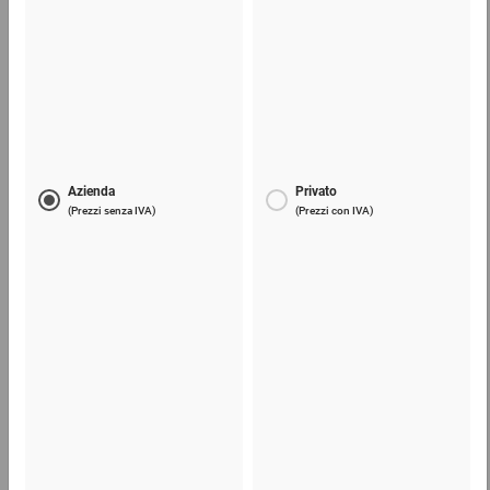
Lama di ricambio per taglierini e coltelli
6,19 €
per 1 Confezione