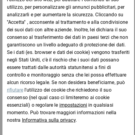
Basta una chiamata.
Codice prodotto
: Si prega di selezionare
Codice
Aggiungi al
Quantità
Prezzo
Totale
prodotto
carrello
Da 1
1400-1
1.422,67 €
1.422,67 €
per 1 Pezzo
Da 1
1400-2
1.518,11 €
1.518,11 €
per 1 Pezzo