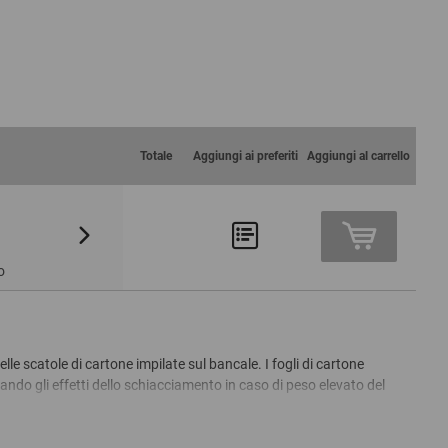
Totale
Aggiungi ai preferiti
Aggiungi al carrello
Da 30
Da 50
2,86 €
2,78 €
o
e scatole di cartone impilate sul bancale. I fogli di cartone
ando gli effetti dello schiacciamento in caso di peso elevato del