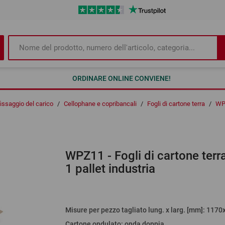
ORDINARE ONLINE CONVIENE!
fissaggio del carico
/
Cellophane e copribancali
/
Fogli di cartone terra
/
WP
WPZ11
- Fogli di cartone te
1 pallet industria
Misure per pezzo tagliato lung. x larg. [mm]
: 1170
Cartone ondulato
:
onda doppia