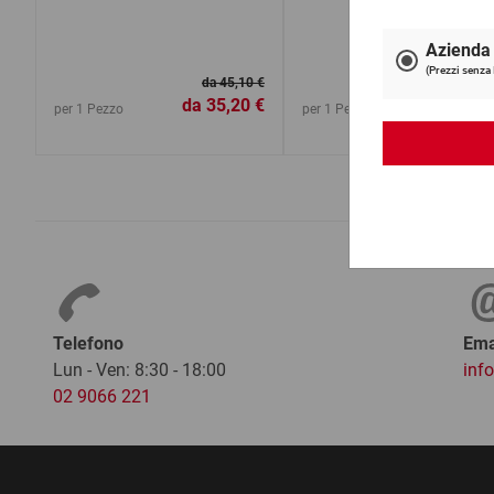
da 45,10 €
da
35,20 €
da
6,4
per 1 Pezzo
per 1 Pezzo
Telefono
Ema
Lun - Ven: 8:30 - 18:00
inf
02 9066 221