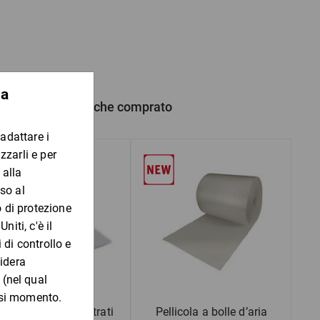
tenibilità.
 prodotto hanno anche comprato
llicola a bolle tre strati
Pellicola a bolle d’aria