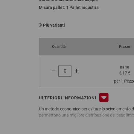
Misura pallet
:
1 Pallet industria
Più varianti
Quantità
Prezzo
Da 10
3,17 €
per 1 Pezz
ULTERIORI INFORMAZIONI
Un metodo economico per evitare lo scivolamento dell
permettono una migliore distribuzione del peso limit
carico.
Vantaggi:
impediscono lo scivolamento dei cartoni impilati