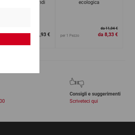
on bolle d'aria grandi
ecologica
da 11,04 €
da
28,93 €
da
8,33 €
1 Pezzo
per 1 Pezzo
Consigli e suggerimenti
:00
Scriveteci qui