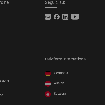
ordine
Seguici su:
ratioform international
Germania
essione
Austria
Svizzera
one