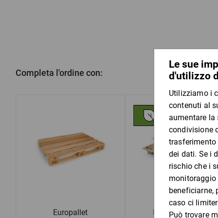
Completa l'ordine con:
Europallet
Inka pallet terra