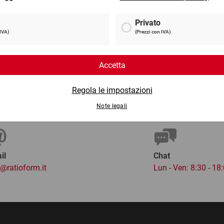
c
8 €
da
7,11 €
per 1 Pezzo
per 
il
Chat
o@ratioform.it
Lun - Ven: 8:30 - 18