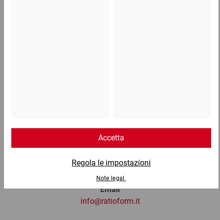
da 11,04 €
8,33 €
per 1 Pezzo
Telefono
Lun - Ven: 8:30 - 18:00
02 9066 221
Email
info@ratioform.it