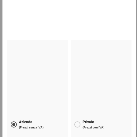
28,93 €
per 1 Pezzo
Pellicola a bolle d’aria ecologica