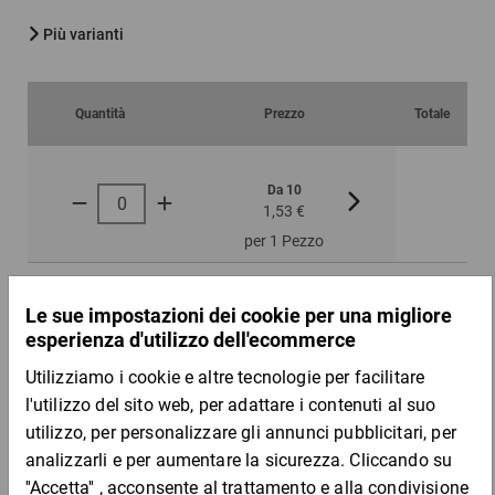
Più varianti
Quantità
Prezzo
Totale
Da 10
Da 30
1,53 €
1,39 €
per 1 Pezzo
DESCRIZIONE DEL PRODOTTO
Un metodo economico per evitare lo scivolamento delle scatole
di cartone impilate sul bancale. I fogli di cartone permettono una