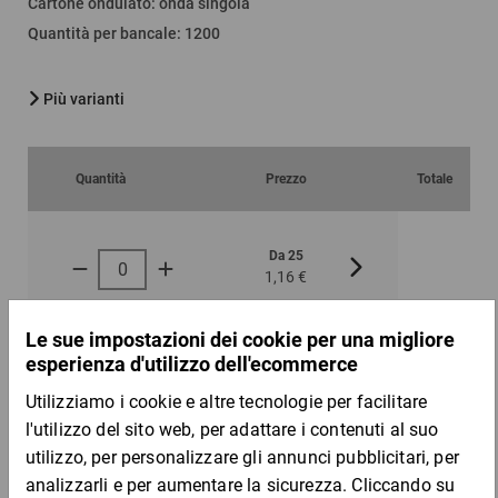
Cartone ondulato
:
onda singola
Quantità per bancale
:
1200
Più varianti
Quantità
Prezzo
Totale
Da 25
Da 100
1,16 €
1,13 €
per 1 Pezzo
Campione
DESCRIZIONE DEL PRODOTTO