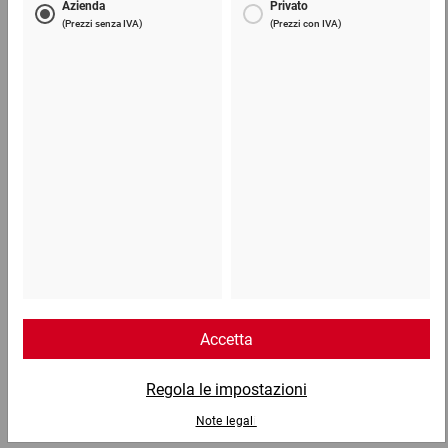
Cartone ondulato in rotolo
16,71 €
per 1 Rotolo
Telefono
Lun - Ven: 8:30 - 18:00
02 9066 221