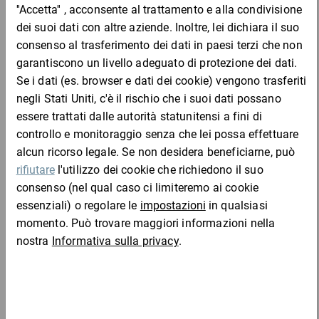
I nostri cartoni recano il simbolo RESY, ovvero soddisfano tutti i
requisiti che ne garantiscono la riciclabilità.
Vantaggi:
montaggio rapido
portata massima 10 kg
Materiale:
Cartone a onda singola
Completa l'ordine con: