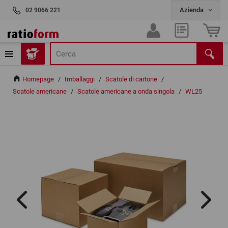
02 9066 221
Homepage
/
Imballaggi
/
Scatole di cartone
/
Scatole americane
/
Scatole americane a onda singola
/
WL25