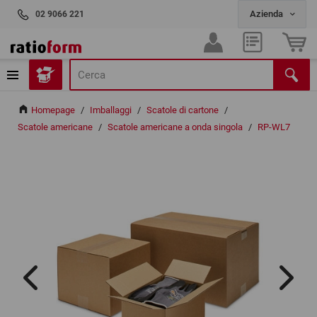
02 9066 221
Homepage
/
Imballaggi
/
Scatole di cartone
/
Scatole americane
/
Scatole americane a onda singola
/
RP-WL7