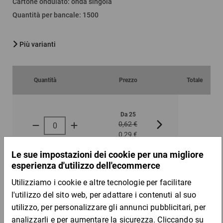
Cartone ondulato
:
onda singola
Quantità per bancale
:
1500
Più varianti
Quantità
Prezzo
Totale
Da 25
Da 100
0,62 €
0,58 €
0,29 €
0,28 €
per 1 Pezzo
Campione