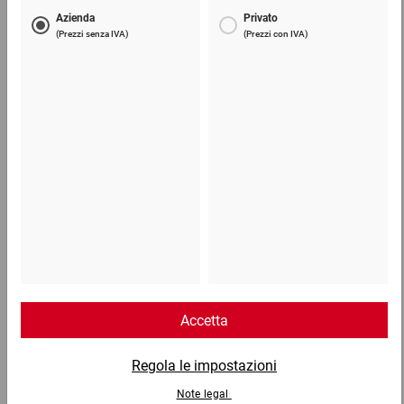
Cartone ondulato in rotolo
16,71 €
per 1 Rotolo
Telefono
Lun - Ven: 8:30 - 18:00
02 9066 221