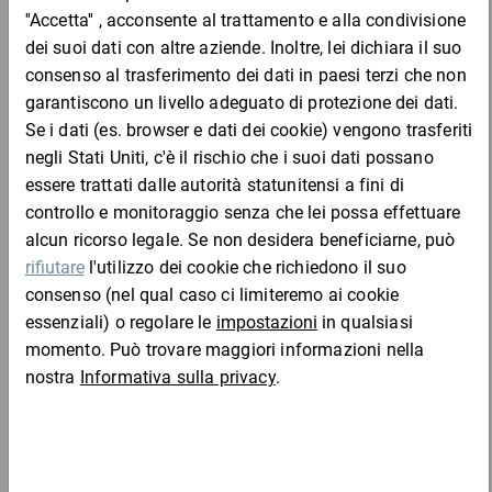
DESCRIZIONE DEL PRODOTTO
I nostri cartoni recano il simbolo RESY, ovvero soddisfano tutti i
requisiti che ne garantiscono la riciclabilità.
Vantaggi:
montaggio rapido
portata massima 10 kg
Materiale:
Cartone a onda singola
Completa l'ordine con: