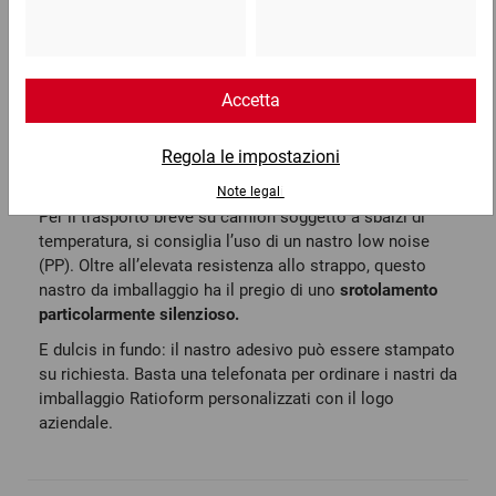
Nastro in PP per scatole
di peso leggero e medio
I nastri da imballaggio in film polipropilene sono una
soluzione più economica del PVC adatta alla sigillatura
permanente di
scatole
leggere e di peso medio grazie
all’elevata forza adesiva.
Per il trasporto breve su camion soggetto a sbalzi di
temperatura, si consiglia l’uso di un nastro low noise
(PP). Oltre all’elevata resistenza allo strappo, questo
nastro da imballaggio ha il pregio di uno
srotolamento
particolarmente silenzioso.
E dulcis in fundo: il
nastro adesivo
può essere stampato
su richiesta. Basta una telefonata per ordinare i nastri da
imballaggio Ratioform personalizzati con il logo
aziendale.