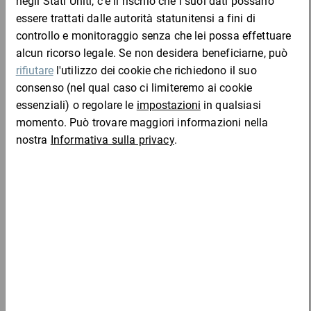
Scatole americane in cartone, CO2 neutre
0,59 €
per 1 Pezzo
Mostra 17 prodotti