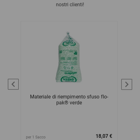
nostri clienti!
ura a
Materiale di riempimento sfuso flo-
pak® verde
1,12 €
18,07 €
per 1 Sacco
per 1 Rot