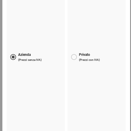
Imballi Vario-Pack flow per libri
1,16 €
per 1 Pezzo
Mostra 3 prodotti