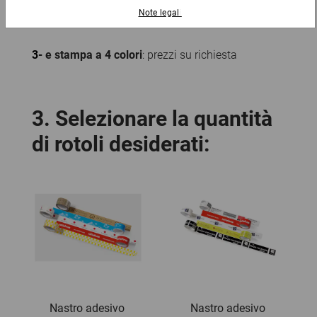
3-
e stampa a 4 colori
: prezzi su richiesta
3.
Selezionare la quantità
di rotoli desiderati
:
Nastro adesivo 
Nastro adesivo 