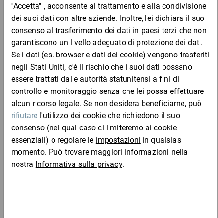
Come ottenere il tuo
nastro da imballaggio
stampato individualmente
Grazie al nastro da imballaggio stampato per ogni
scatola che lascia la vostra sede, per ogni cartone
che va al cliente, state promuovendo il vostro
marchio. Confrontate questo con il costo dei vostri
annunci e opuscoli. Dove altro si può ottenere così
tanto potere pubblicitario con così poco sforzo?
5 passi per migliorare la tua
pubblicità: