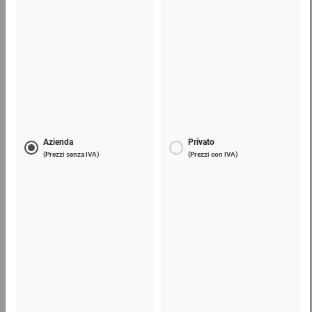
Stampa positiva su nastro marrone
Stampa negativa su nastro bianco
2-
stampa a colori
: